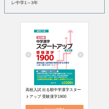
レ中学1～3年
高校入試 出る順中学漢字スター
トアップ 受験漢字1900