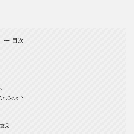
目次
？
られるのか？
た意見