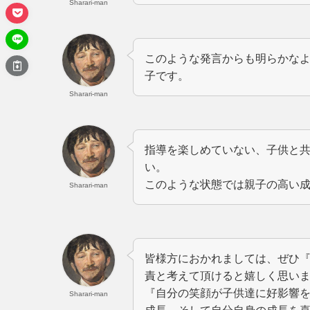
Sharari-man
このような発言からも明らかな
子です。
Sharari-man
指導を楽しめていない、子供と
い。
このような状態では親子の高い
Sharari-man
皆様方におかれましては、ぜひ
責と考えて頂けると嬉しく思い
『自分の笑顔が子供達に好影響
Sharari-man