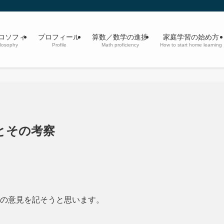
ロソフィ
プロフィール
算数／数学の進捗
家庭学習の始め方
losophy
Profile
Math proficiency
How to start home learning
とその考察
manの意見を記そうと思います。