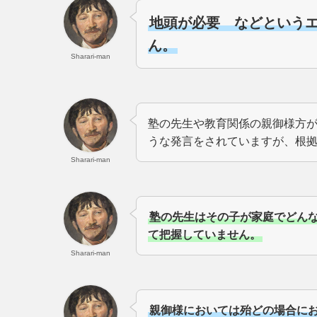
地頭が必要 などという
ん。
Sharari-man
塾の先生や教育関係の親御様方
うな発言をされていますが、根
Sharari-man
塾の先生はその子が家庭でどん
て把握していません。
Sharari-man
親御様においては殆どの場合におい