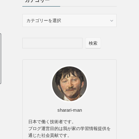
カテゴリー
カ
テ
ゴ
リ
検索
ー
sharari-man
日本で働く技術者です。
ブログ運営目的は我が家の学習情報提供を
通じた社会貢献です。