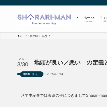
ホーム
フィ
Home
Phi
ホーム
自由帳【日記】
2025
地頭が良い／悪い の定義
3/30
2025年3月30日
自由帳【日記】
さて本記事では表題の件につきましてSharari-