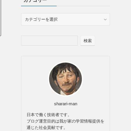
カテゴリー
カ
テ
ゴ
リ
検索
ー
sharari-man
日本で働く技術者です。
ブログ運営目的は我が家の学習情報提供を
通じた社会貢献です。