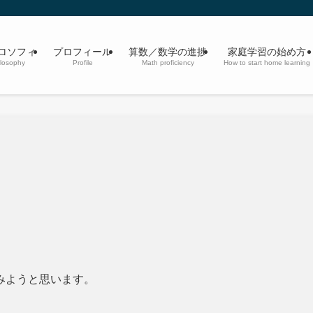
ロソフィ
プロフィール
算数／数学の進捗
家庭学習の始め方
losophy
Profile
Math proficiency
How to start home learning
みようと思います。