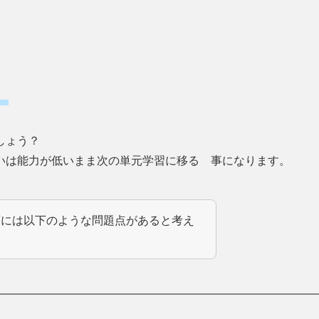
か
しょう？
いは能力が低いまま次の単元学習に移る 事になります。
育には以下のような問題点があると考え