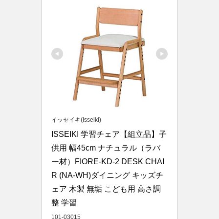
イッセイキ(Isseiki)
ISSEIKI 学習チェア【組立品】子
供用 幅45cm ナチュラル（ラバ
ー材）FIORE-KD-2 DESK CHAI
R (NA-WH)ダイニング キッズチ
ェア 木製 無垢 こども用 高さ調
整 学習
101-03015