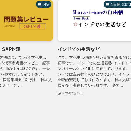
国語
自由帳【日記
SAPI×漢
インドでの生活など
8 指導方法について追記 本記事は
さて、本記事は他愛も無い日常を綴るだけ
という漢字参考書のレビュー記事
記事です。 インドでの生活基盤 インドで
の活用の仕方は独特です。一番
ンガルールという町に滞在しております。
 を参考にしてみて下さい。
ンドでは主要都市のひとつであり、インフ
ンク 問題集概要 発行社 ‎ 日本入
比較的安定しており住みやすく、日本人駐
８ページ ...
員が多く滞在している町です。 冬で...
2025年2月17日