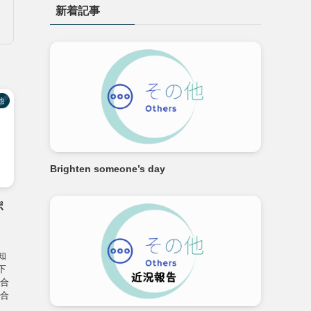
新着記事
ー
他
Brighten someone’s day
ポ
知
下
い合
い合