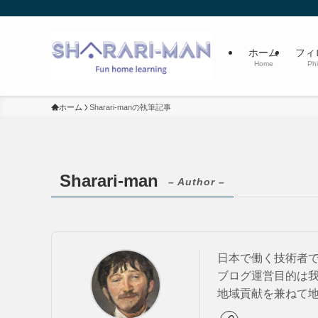
ホーム
フィ
Home
Phi
ホーム
Sharari-manの執筆記事
Sharari-man
– Author –
日本で働く技術者
ブログ運営目的は
地域貢献を兼ねて