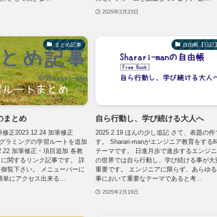
2025年2月23日
まとめ記事
自由帳【日記
のまとめ
自ら行動し、学び続ける大人へ
加筆修正2023.12.24 加筆修正
2025.2.19 ほんの少し追記 さて、表題の件
5 プログラミングの学習ルートを追加
す。 Sharari-manがエンジニア教育をする
.2.22 加筆修正・項目追加 各教
テーマです。 日進月歩で進歩するエンジ
に関するリンク記事です。 詳
の世界では自ら行動し、学び続ける事が大
御覧下さい。 メニューバーに
重要です。 エンジニアに限らず、あらゆ
簡単にアクセス出来る...
事において重要なテーマであると考...
2025年2月19日