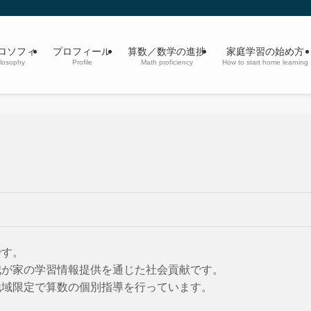
ロソフィ
プロフィール
算数／数学の進捗
家庭学習の始め方
losophy
Profile
Math proficiency
How to start home learning
です。
我が家の学習情報提供を通じた社会貢献です。
地域限定で算数の個別指導を行っています。