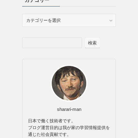
カテゴリー
カ
テ
ゴ
リ
検索
ー
sharari-man
日本で働く技術者です。
ブログ運営目的は我が家の学習情報提供を
通じた社会貢献です。